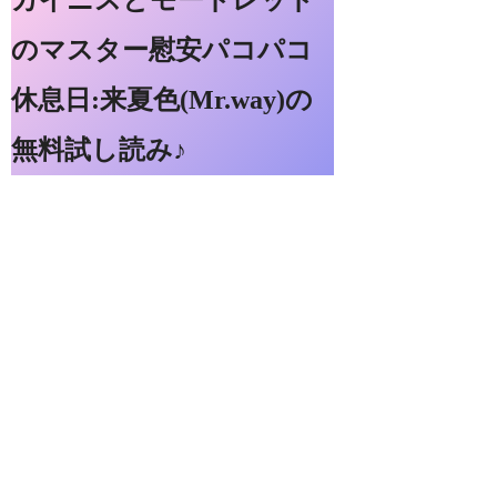
のマスター慰安パコパコ
休息日:来夏色(Mr.way)の
無料試し読み♪