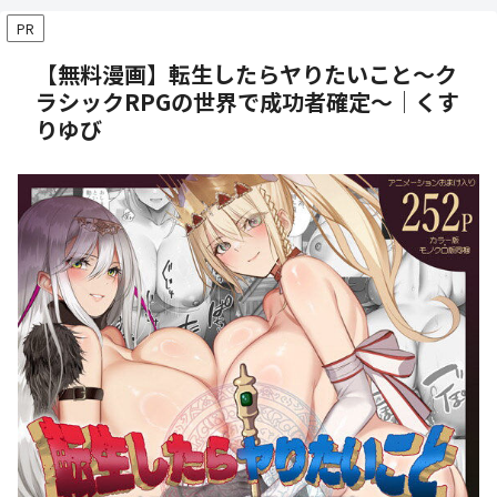
PR
【無料漫画】転生したらヤりたいこと〜ク
ラシックRPGの世界で成功者確定〜│くす
りゆび