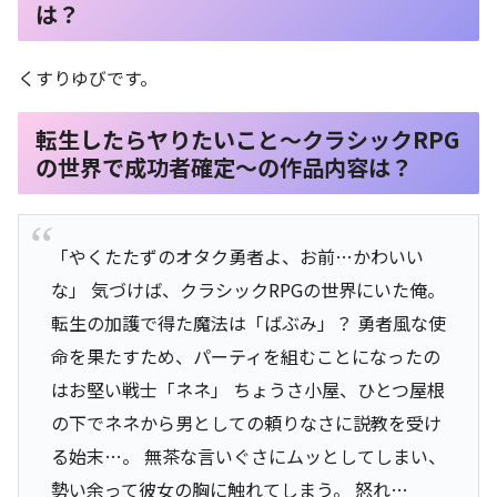
は？
くすりゆびです。
転生したらヤりたいこと〜クラシックRPG
の世界で成功者確定〜の作品内容は？
「やくたたずのオタク勇者よ、お前…かわいい
な」 気づけば、クラシックRPGの世界にいた俺。
転生の加護で得た魔法は「ばぶみ」？ 勇者風な使
命を果たすため、パーティを組むことになったの
はお堅い戦士「ネネ」 ちょうさ小屋、ひとつ屋根
の下でネネから男としての頼りなさに説教を受け
る始末…。 無茶な言いぐさにムッとしてしまい、
勢い余って彼女の胸に触れてしまう。 怒れ…