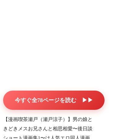
今すぐ全78ページを読む ▶▶
【漫画喫茶瀬戸（瀬戸涼子）】男の娘と
きどきメスお兄さんと相思相愛〜後日談
ショート漫画集1〜は人気エロ同人漫画