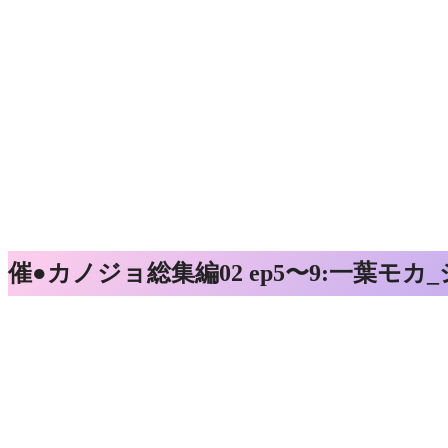
催●カノジョ総集編02 ep5〜9:一葉モ