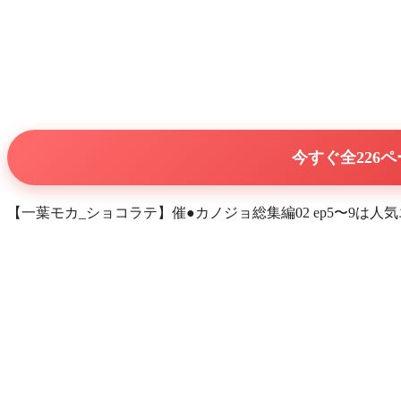
今すぐ全226
【一葉モカ_ショコラテ】催●カノジョ総集編02 ep5〜9は人