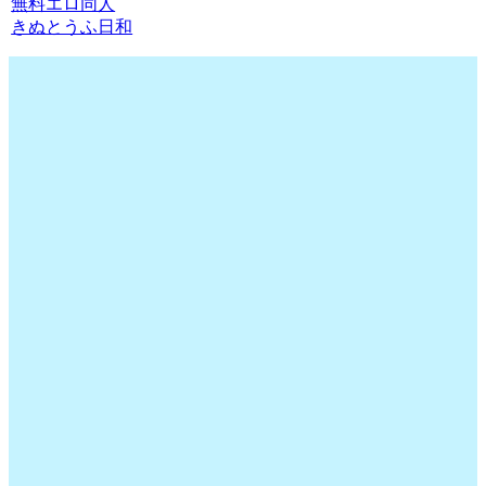
無料エロ同人
きぬとうふ日和