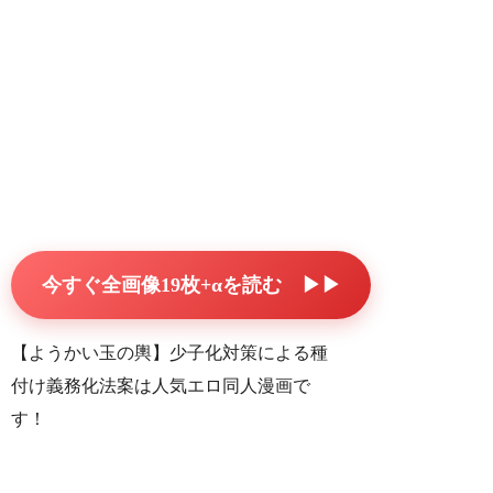
今すぐ全画像19枚+αを読む ▶▶
【ようかい玉の輿】少子化対策による種
付け義務化法案は人気エロ同人漫画で
す！